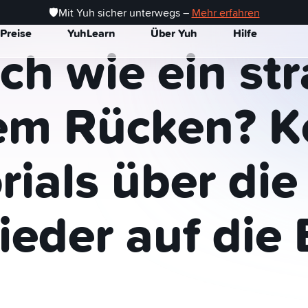
ls für deine All-in-One-Finanz-App
🛡️Mit Yuh sicher unterwegs –
Mehr erfahren
Preise
YuhLearn
Über Yuh
Hilfe
ich
wie
ein
st
em
Rücken?
K
rials
über
die
ieder
auf
die