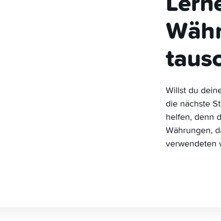
Lern
Währ
taus
Willst du dein
die nächste S
helfen, denn di
Währungen, da
verwendeten 