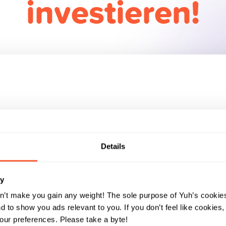
investieren!
Steig
Lern
Inve
Lern
Wert
Details
Auto
hand
teil
ry
#1
n’t make you gain any weight! The sole purpose of Yuh’s cookies
 to show you ads relevant to you. If you don’t feel like cookies
Bereit für den
Mit dem Fracti
ur preferences. Please take a byte!
Wir wissen, d