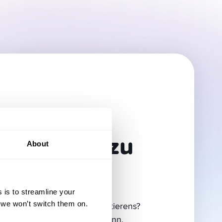
 auf den
e,
stment-
e, Kryptos zu
papiere zu
About
piloten um
eln
#3
en
#2
 is to streamline your
, we won’t switch them on.
 Sprung in die Welt des Investierens?
onal Trading kannst du alle Produkte
ass es einschüchternd sein kann,