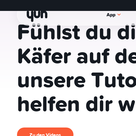
Entdecke die Yuh App: Video-Tutoria
App
Fühlst
du
d
Käfer
auf
d
unsere
Tuto
helfen
dir
w
Zu den Videos