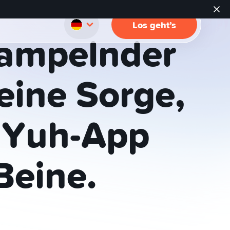
Los geht’s
rampelnder
eine
Sorge,
Yuh-App
Beine.