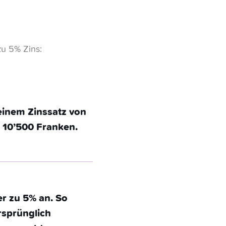
zu 5% Zins:
 einem Zinssatz von
 10’500 Franken.
er zu 5% an. So
rsprünglich