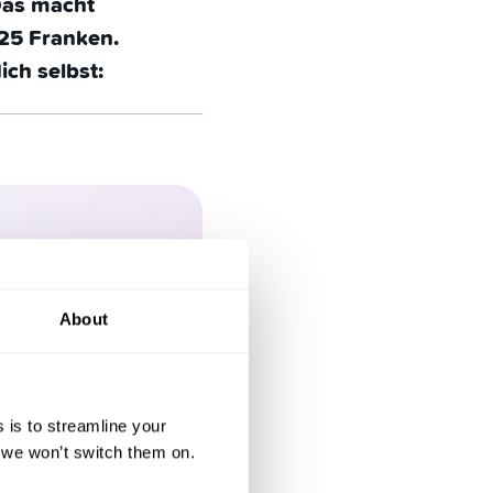
 Das macht
025 Franken.
ich selbst:
About
 is to streamline your
, we won’t switch them on.