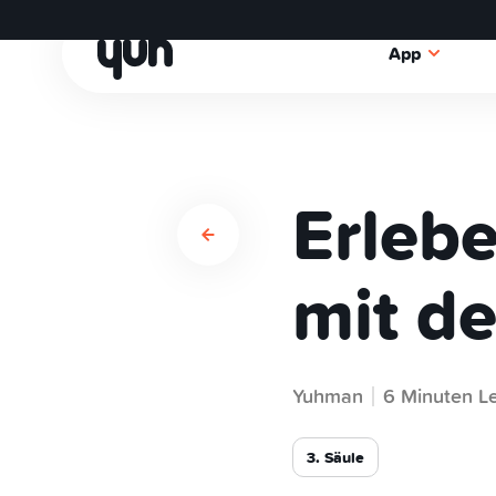
App
Erleb
mit d
Yuhman
6 Minuten Le
3. Säule