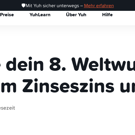
🛡️Mit Yuh sicher unterwegs –
Mehr erfahren
Preise
YuhLearn
Über Yuh
Hilfe
e dein 8. Weltw
em Zinseszins u
sezeit