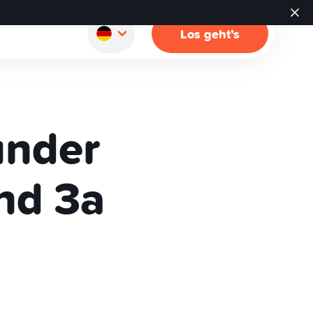
Los geht’s
under
nd 3a