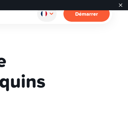
Démarrer
e
equins