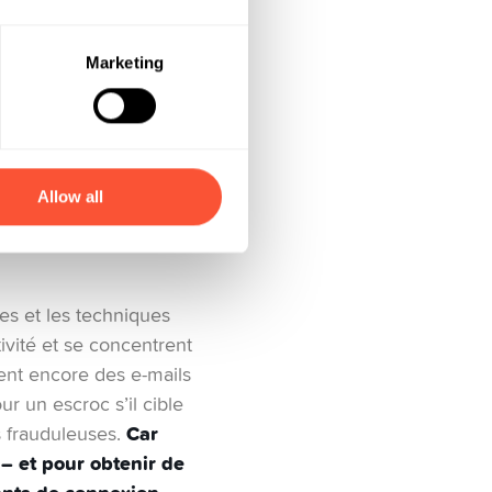
Marketing
mains considèrent leur
s mobiles nous servent
 personnelles et
eviens
Allow all
e protéger? Il te suffit
voir réagir de manière
ées et les techniques
vité et se concentrent
ent encore des e-mails
ur un escroc s’il cible
Car
s frauduleuses.
 – et pour obtenir de