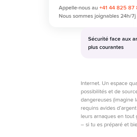
Appelle-nous au
+41 44 825 87
Nous sommes joignables 24h/7j 
Sécurité face aux ar
plus courantes
Attention au piège n
connaissance est ta me
Les utilisateurs mobil
davantage sur les utili
Internet. Un espace quas
médias sociaux.
possibilités et de sour
Les escroqueries les p
dangereuses (imagine l
Les mules:
ne parta
requins avides d’argent
Arnaques sur les p
leurs arnaques en tout g
vraies.
– si tu es préparé et bi
L’usurpation d’ident
des prêts instantané