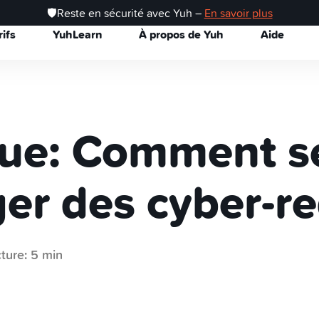
🛡️Reste en sécurité avec Yuh –
En savoir plus
rifs
YuhLearn
À propos de Yuh
Aide
ue: Comment s
er des cyber-r
ture: 5 min