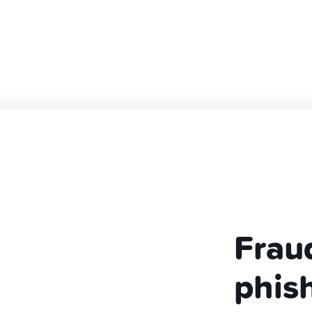
unique jamais tes identifiants de connexion, utilise toujours le
ande à ton prestataire de services financiers un second avis sur l
Yuh ne te demandera jamais tes données personnelles et ne te 
inancières hâtives).
s en cas de doute:
si tu penses être victime, appelle ta banque e
 auprès de la police.
Frau
phis