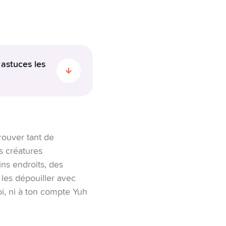
 astuces les
 tromper. La
entrent désormais
 WhatsApp et les
trouver tant de
s créatures
ns endroits, des
uteuse.
 les dépouiller avec
rop belles pour être
oi, ni à ton compte Yuh
 des gains élevés ou