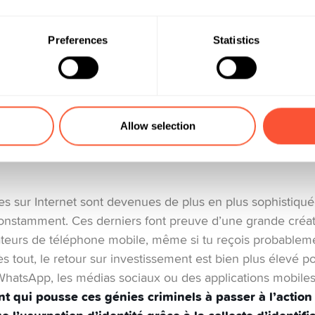
er les pièges
Preferences
Statistics
 conscient des dangers qui nous entourent. En 2023, les hu
xtension de leur bras et de leur cerveau. Nos appareil
et d’agendas, ils contiennent donc toutes nos informations
es ton smartphone au quotidien (et qui ne le fait pas?), tu d
Allow selection
time potentielle des cybercriminels. Mais que faire pour s
s, d’apprendre à reconnaître les signes de fraude et de sa
udes sur Internet sont devenues de plus en plus sophistiqu
onstamment. Ces derniers font preuve d’une grande créati
sateurs de téléphone mobile, même si tu reçois probablem
ès tout, le retour sur investissement est bien plus élevé po
WhatsApp, les médias sociaux ou des applications mobile
ent qui pousse ces génies criminels à passer à l’action