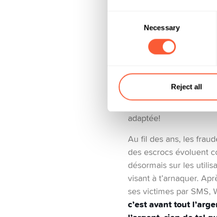
Apprends à repér
Consent
Necessary
Selection
Il est essentiel d’être
smartphone comme une e
aussi de portefeuilles 
financières. Si tu utilis
Reject all
automatiquement une vic
de rester sur tes garde
adaptée!
Au fil des ans, les fra
des escrocs évoluent c
désormais sur les utili
visant à t’arnaquer. Apr
ses victimes par SMS, 
c’est avant tout l’arg