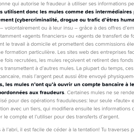
ne qui autorise le fraudeur à utiliser ses informations p
ls utilisent donc les mules comme des intermédiaires 
ement (cybercriminalité, drogue ou trafic d’êtres hum
– volontairement ou à leur insu – grâce à des offres d’em
 notamment «agents financiers» ou «agents de transfert de 
nt le travail à domicile et promettent des commissions éle
e formation particulière. Les sites web des entreprises fa
e fois recrutées, les mules reçoivent et retirent des fonds
s transmettent à d’autres mules. La plupart du temps, ces 
bancaire, mais l’argent peut aussi être envoyé physiqueme
s, les mules n’ont qu’à ouvrir un compte bancaire à l
oordonnées aux fraudeurs
. Certaines mules ne se ren
isé pour des opérations frauduleuses: leur seule «faute» e
ation avec un tiers, qui modifiera ensuite les informations
r le compte et l’utiliser pour des transferts d’argent.
 l’abri, il est facile de céder à la tentation! Tu traverses