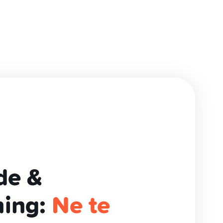
s canaux officiels pour
es offres financières
poussera jamais à
t porte
de &
hing:
Ne te