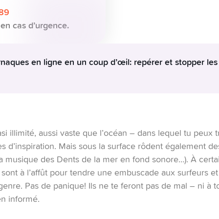
 89
en cas d’urgence.
naques en ligne en un coup d’œil: repérer et stopper les
umérique:
Internet est rempli d’escrocs qui ne demandent qu’à te
illeure défense.
es sont dans le collimateur:
les fraudeurs ont évolué et se conc
sateurs mobiles, en utilisant des plateformes telles que les SMS,
i illimité, aussi vaste que l’océan – dans lequel tu peux 
ces d’inspiration. Mais sous la surface rôdent également de
lus courantes :
a musique des Dents de la mer en fond sonore…). À certai
ge jamais tes données personnelles pour une offre d’emploi do
 sont à l’affût pour tendre une embuscade aux surfeurs et
lateformes en ligne:
méfie-toi toujours des offres qui semblent t
enre. Pas de panique! Ils ne te feront pas de mal – ni à t
en informé.
ité:
ne te laisse pas berner par des personnes qui te promettent
s.