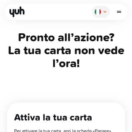
Pronto all’azione?
La tua carta non vede
l’ora!
Come funziona
Pagare
Risparmiare
Attiva la tua carta
Investire
Per attivare la tua carta, apri la scheda «Pagare»