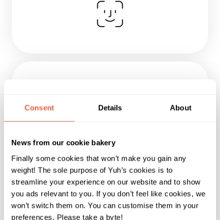
Attiva la funzione
contactless
Consent
Details
About
Prima di usare il contactless, passa dal tuo
negozio preferito o dal bancomat più vicino e
News from our cookie bakery
inserisci la tua carta con il PIN per far partire la
Finally some cookies that won’t make you gain any
magia!
weight! The sole purpose of Yuh’s cookies is to
streamline your experience on our website and to show
you ads relevant to you. If you don’t feel like cookies, we
won’t switch them on. You can customise them in your
preferences. Please take a byte!