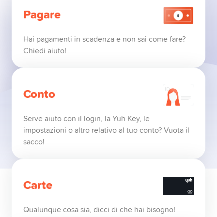
Pilastro 3a
Pagare
Swissqoin
Hai pagamenti in scadenza e non sai come fare?
Chiedi aiuto!
Conto congiunto
Conto
Yuh 14+
Serve aiuto con il login, la Yuh Key, le
impostazioni o altro relativo al tuo conto? Vuota il
sacco!
Carte
Qualunque cosa sia, dicci di che hai bisogno!