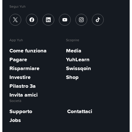
Segui Yuh
App Yuh
Scoprire
Come funziona
Media
Pagare
YuhLearn
Risparmiare
Swissqoin
Investire
Shop
Pilastro 3a
Invita amici
Società
Supporto
Contattaci
Jobs