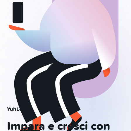
YuhLearn
Impara e cresci con