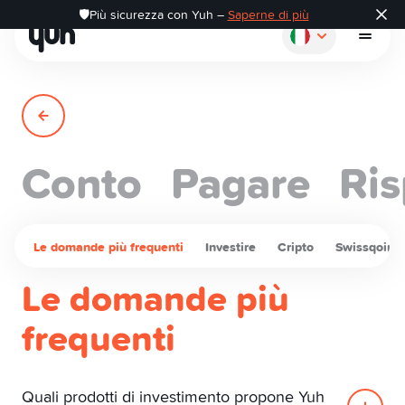
🛡️Più sicurezza con Yuh –
Saperne di più
Conto
Pagare
Ris
Come funziona
Pagare
Le domande più frequenti
Investire
Cripto
Swissqoin
Le domande più
Risparmiare
frequenti
Investire
Quali prodotti di investimento propone Yuh