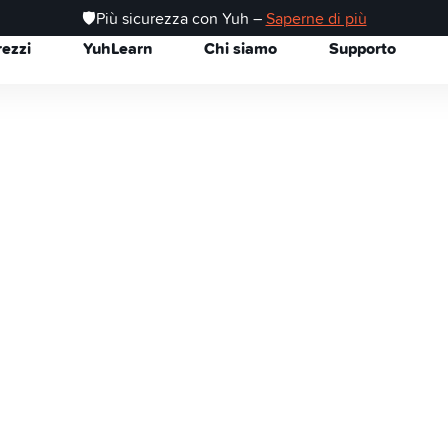
🛡️Più sicurezza con Yuh –
Saperne di più
rezzi
YuhLearn
Chi siamo
Supporto