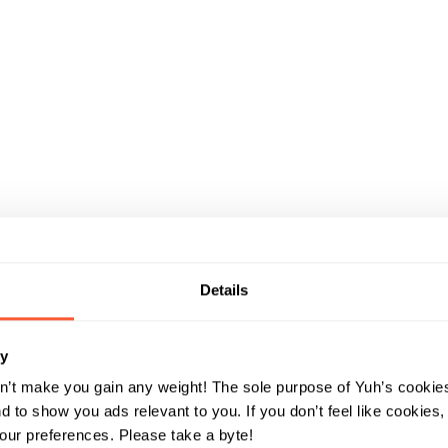
za
a
per i
Details
ry
di
n’t make you gain any weight! The sole purpose of Yuh’s cookies
 to show you ads relevant to you. If you don’t feel like cookies
ur preferences. Please take a byte!