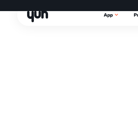
App
P