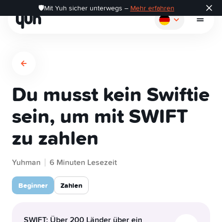
🛡️Mit Yuh sicher unterwegs –
Mehr erfahren
Du musst kein Swiftie
So funktioniert's
sein, um mit SWIFT
zu zahlen
Zahlen
Yuhman
Sparen
6 Minuten Lesezeit
Beginner
Zahlen
Investieren
SWIFT: Über 200 Länder über ein