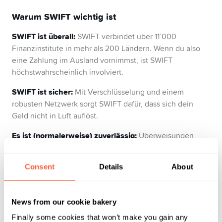
Warum SWIFT wichtig ist
SWIFT ist überall:
SWIFT verbindet über 11’000
Finanzinstitute in mehr als 200 Ländern. Wenn du also
eine Zahlung im Ausland vornimmst, ist SWIFT
höchstwahrscheinlich involviert.
SWIFT ist sicher:
Mit Verschlüsselung und einem
robusten Netzwerk sorgt SWIFT dafür, dass sich dein
Geld nicht in Luft auflöst.
Es ist (normalerweise) zuverlässig:
Überweisungen
dauern in der Regel einen bis vier Tage, aber es kann zu
Verzögerungen kommen, besonders wenn das Netzwerk
Consent
Details
About
deiner Bank langsamer ist als du an einem
Montagmorgen.
News from our cookie bakery
Finally some cookies that won’t make you gain any