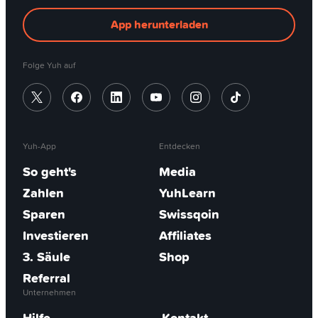
SEPA-Raums, wenn du Euro versendest.
App herunterladen
SEPA-Überweisungen in anderen
Währungen:
Es wird eine Pauschalgebühr von
Folge Yuh auf
4 CHF erhoben.
Bitte beachte, dass Yuh für diese Dienstleistungen
keine Gebühren erhebt, während Drittbanken, die
am Überweisungsprozess beteiligt sind, ihre
eigenen Gebühren erheben können.
Yuh-App
Entdecken
Plane voraus:
SWIFT-Überweisungen können
So geht's
Media
einen bis vier Werktage dauern, also bedenke
Zahlen
YuhLearn
dies, wenn du dringende Zahlungen tätigen
Sparen
Swissqoin
musst.
Investieren
Affiliates
3. Säule
Shop
Referral
Unternehmen
Hilfe
Kontakt