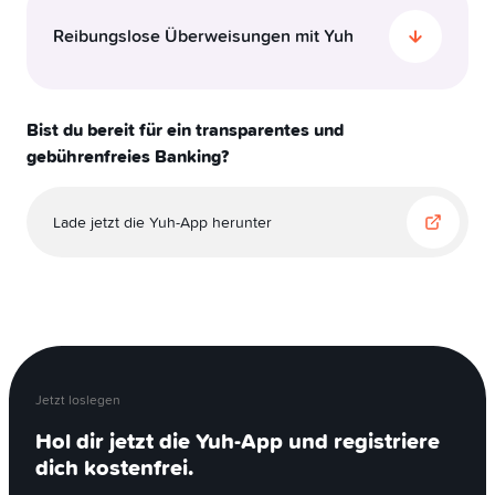
Reibungslose Überweisungen mit Yuh
Wenn du Geld ins Ausland sendest, sind Präzision
und Planung das A und O. Überprüfe immer den
Bist du bereit für ein transparentes und
BIC (Bank Identifier Code) und die IBAN des
gebührenfreies Banking?
Empfängers, um sicherzustellen, dass dein Geld
ohne Verzögerung das richtige Ziel erreicht.
Wir bei Yuh setzen auf transparente Preise und
Lade jetzt die Yuh-App herunter
halten die Gebühren so niedrig wie möglich.
Nachfolgend erfährst du, wie wir deine
Bankgeschäfte reibungsloser gestalten:
Kostenlose Überweisungen in der Schweiz
und Liechtenstein:
Sende Geld in 13
Währungen (CHF, USD, EUR, GBP, JPY, AUD,
CAD, SEK, HKD, NOK, DKK, AED und SGD)
Jetzt loslegen
ohne zusätzliche Gebühren.
Hol dir jetzt die Yuh-App und registriere
dich kostenfrei.
SEPA-Überweisungen in EUR:
Profitiere von
gebührenfreien Überweisungen innerhalb des