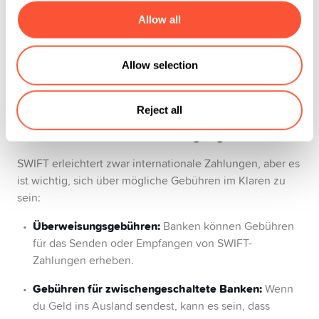
CH
: Ländercode für die Schweiz.
Allow all
ZZ
: Standortcode für den Hauptsitz der Bank.
Allow selection
XXX
: Bezeichnet die Hauptniederlassung
Reject all
Gebühren und andere Überlegungen
SWIFT erleichtert zwar internationale Zahlungen, aber es
ist wichtig, sich über mögliche Gebühren im Klaren zu
sein:
Überweisungsgebühren:
Banken können Gebühren
für das Senden oder Empfangen von SWIFT-
Zahlungen erheben.
Gebühren für zwischengeschaltete Banken:
Wenn
du Geld ins Ausland sendest, kann es sein, dass