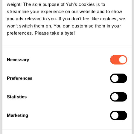
SWIFT-Codes verstehen
weight! The sole purpose of Yuh’s cookies is to
streamline your experience on our website and to show
Ein SWIFT-Code, der auch als Bank Identifier Code (BIC)
you ads relevant to you. If you don’t feel like cookies, we
bezeichnet wird, ist ein eindeutiger acht- oder
won’t switch them on. You can customise them in your
elfstelliger Code, der eine bestimmte Bank identifiziert.
preferences. Please take a byte!
Der Code besteht aus:
Bankleitzahl (4 Buchstaben):
Identifiziert die Bank
Consent
Ländercode (2 Buchstaben):
Gibt das Land an
Necessary
Selection
Ortscode (2 Buchstaben oder Ziffern):
Gibt den Ort
an
Preferences
Filialcode (optional):
Bezeichnet die Zweigstelle
Statistics
Der SWIFT-Code für die Swissquote Bank (der derselbe
ist wie der für Yuh) lautet zum Beispiel SWQBCHZZXXX:
Marketing
SWQB
: Bankleitzahl zur Identifizierung der
Swissquote Bank.