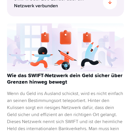
3. Säule
Netzwerk verbunden
Hast du dich jemals gefragt, wie dein Geld über
Grenzen hinweg wandert? Das SWIFT-Netzwerk
Swissqoin
verbindet über 11’500 Finanzinstitute in mehr als
200 Ländern und ermöglicht sichere sowie
Gemeinschaftskonto
standardisierte internationale Transaktionen.
Dieses riesige Netzwerk sorgt dafür, dass deine
Gelder sicher ihr Ziel erreichen, und macht
Yuh 14+
globales Banking nahtlos und effizient.
Wie das SWIFT-Netzwerk dein Geld sicher über
Grenzen hinweg bewegt
Wenn du Geld ins Ausland schickst, wird es nicht einfach
an seinen Bestimmungsort teleportiert. Hinter den
Kulissen sorgt ein riesiges Netzwerk dafür, dass dein
Geld sicher und effizient an den richtigen Ort gelangt.
Dieses Netzwerk nennt sich SWIFT und ist der heimliche
Held des internationalen Bankverkehrs. Man muss kein