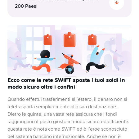
Pilastro 3a
200 Paesi
Vorresti sapere in che modo il tuo denaro viaggia
oltre i confini? La rete SWIFT collega oltre 11’500
Swissqoin
istituti finanziari in più di 200 Paesi, facilitando
transazioni internazionali sicure e standardizzate.
Conto congiunto
Questa vasta rete garantisce che i fondi
raggiungano la loro destinazione in sicurezza,
rendendo il sistema bancario globale senza
Yuh 14+
interruzioni ed efficiente.
Ecco come la rete SWIFT sposta i tuoi soldi in
modo sicuro oltre i confini
Quando effettui trasferimenti all’estero, il denaro non si
teletrasporta semplicemente alla sua destinazione.
Dietro le quinte, una vasta rete assicura che i fondi
raggiungano il posto giusto in modo sicuro ed efficiente:
questa rete è nota come SWIFT ed è l’eroe sconosciuto
del sistema bancario internazionale. Anche se non è