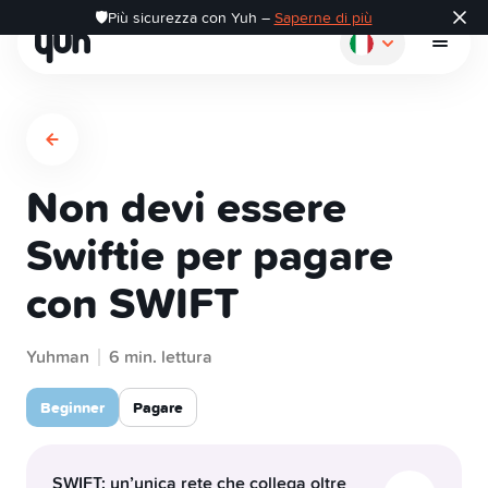
🛡️Più sicurezza con Yuh –
Saperne di più
Non devi essere
Come funziona
Swiftie per pagare
con SWIFT
Pagare
Yuhman
Risparmiare
6 min. lettura
Beginner
Pagare
Investire
SWIFT: un’unica rete che collega oltre