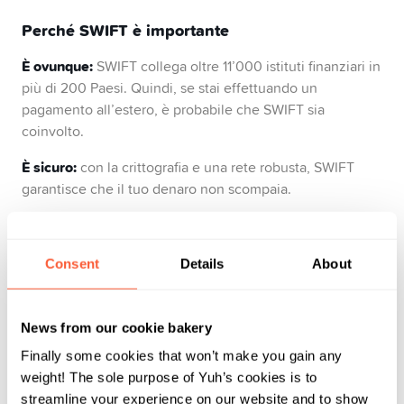
Perché SWIFT è importante
È ovunque:
SWIFT collega oltre 11’000 istituti finanziari in
più di 200 Paesi. Quindi, se stai effettuando un
pagamento all’estero, è probabile che SWIFT sia
coinvolto.
È sicuro:
con la crittografia e una rete robusta, SWIFT
garantisce che il tuo denaro non scompaia.
È (di solito) affidabile:
i trasferimenti di solito richiedono
da uno a quattro giorni, anche se possono verificarsi
Consent
Details
About
ritardi, specialmente se la rete della tua banca è più lenta
di un lunedì mattina.
News from our cookie bakery
Finally some cookies that won’t make you gain any
Comprendere i codici SWIFT
weight! The sole purpose of Yuh’s cookies is to
streamline your experience on our website and to show
Un codice SWIFT, noto anche come codice