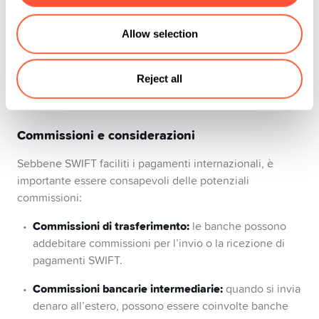
ZZ
: codice posizione che rappresenta la sede
Allow selection
centrale della banca.
XXX
: denota la succursale principale
Reject all
Commissioni e considerazioni
Sebbene SWIFT faciliti i pagamenti internazionali, è
importante essere consapevoli delle potenziali
commissioni:
Commissioni di trasferimento:
le banche possono
addebitare commissioni per l’invio o la ricezione di
pagamenti SWIFT.
Commissioni bancarie intermediarie:
quando si invia
denaro all’estero, possono essere coinvolte banche