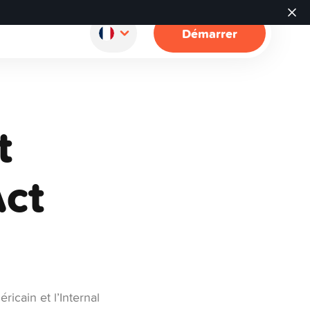
Démarrer
t
ct
ricain et l’Internal