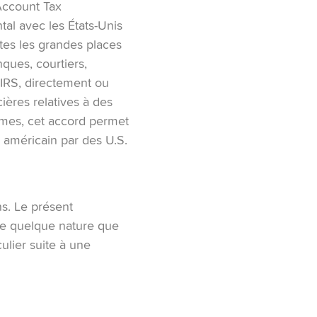
Account Tax
al avec les États‑Unis
utes les grandes places
nques, courtiers,
’IRS, directement ou
ières relatives à des
rmes, cet accord permet
e américain par des U.S.
ns. Le présent
 de quelque nature que
ulier suite à une