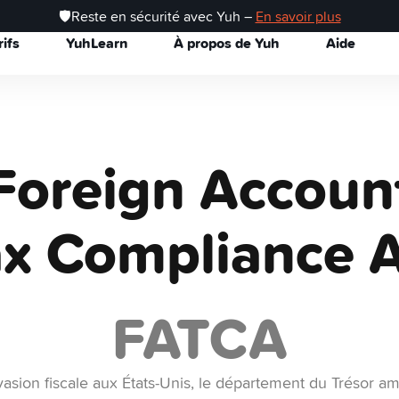
🛡️Reste en sécurité avec Yuh –
En savoir plus
rifs
YuhLearn
À propos de Yuh
Aide
Foreign Accoun
x Compliance A
FATCA
évasion fiscale aux États‑Unis, le département du Trésor amé