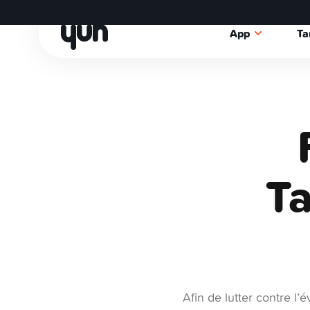
App
Ta
Ta
Afin de lutter contre l’