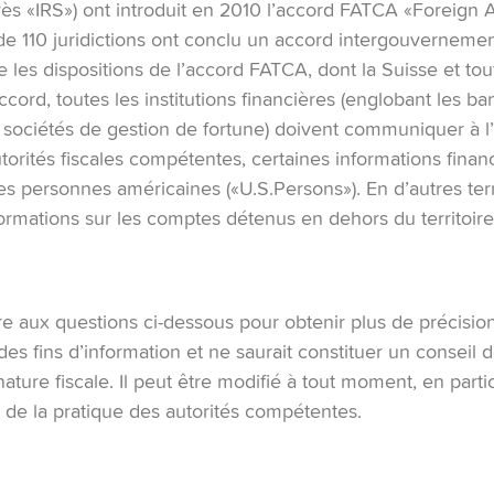
ès «IRS») ont introduit en 2010 l’accord FATCA «Foreign 
e 110 juridictions ont conclu un accord intergouvernement
 les dispositions de l’accord FATCA, dont la Suisse et to
ccord, toutes les institutions financières (englobant les ba
 sociétés de gestion de fortune) doivent communiquer à l
torités fiscales compétentes, certaines informations financ
s personnes américaines («U.S.Persons»). En d’autres te
nformations sur les comptes détenus en dehors du territoir
ire aux questions ci‑dessous pour obtenir plus de précisio
es fins d’information et ne saurait constituer un conseil
ture fiscale. Il peut être modifié à tout moment, en partic
u de la pratique des autorités compétentes.