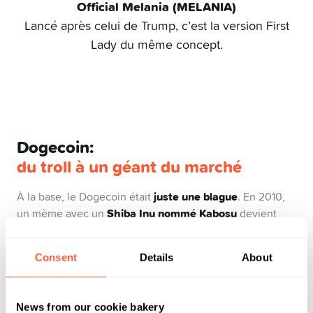
Official Melania (MELANIA)
Lancé après celui de Trump, c’est la version First
Lady du même concept.
Dogecoin:
du troll à un géant du marché
juste une blague
À la base, le Dogecoin était
. En 2010,
Shiba Inu nommé Kabosu
un mème avec un
devient
Billy
viral. Ça fait rire, et en 2013, deux ingénieurs,
Markus et Jackson Palmer
, lancent Dogecoin, une
Consent
Details
About
parodie du Bitcoin. Sauf que… la blague prend. Dogecoin
pourboires en ligne
devient un moyen de donner des
et
même de financer des projets fous, comme l’équipe
News from our cookie bakery