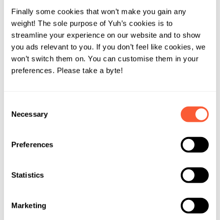
jamaïcaine de bobsleigh aux JO ou une voiture NASCAR.
Finally some cookies that won’t make you gain any
weight! The sole purpose of Yuh’s cookies is to
streamline your experience on our website and to show
Même si Dogecoin était censé être une blague, le
you ads relevant to you. If you don’t feel like cookies, we
resté l’une des crypto-monnaies les plus
Dogecoin est
won’t switch them on. You can customise them in your
reconnaissables
, portée en grande partie par sa
preferences. Please take a byte!
communauté plutôt que par l’innovation technologique.
Si son prix a connu des hausses massives – en particulier
en 2021 en raison de l’engouement des particuliers et
Consent
des appuis d’Elon Musk – sa valeur reste hautement
Necessary
Selection
spéculative.
Preferences
Statistics
Les dangers
de la hype
Si le dogecoin a survécu, ce n’est pas le cas de la plupart
Marketing
tendances
des memecoins. Leurs prix sont dictés par les