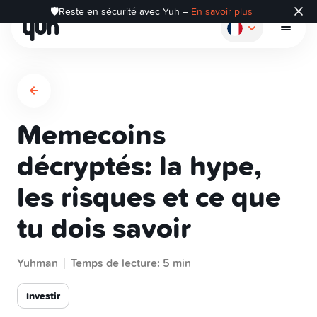
🛡️Reste en sécurité avec Yuh –
En savoir plus
Memecoins
Comment ça marche?
décryptés: la hype,
les risques et ce que
Payer
tu dois savoir
Épargner
Yuhman
Temps de lecture: 5 min
Investir
Investir