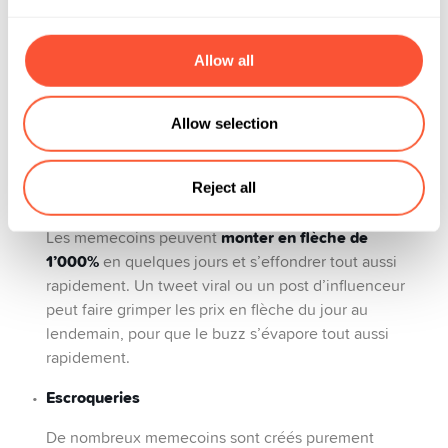
d’Internet plutôt que par leur valeur intrinsèque
, ce qui
en fait des investissements très risqués.
Allow all
Voici les
principales préoccupations:
Allow selection
Reject all
Volatilité extrême
monter en flèche de
Les memecoins peuvent
1’000%
en quelques jours et s’effondrer tout aussi
rapidement. Un tweet viral ou un post d’influenceur
peut faire grimper les prix en flèche du jour au
lendemain, pour que le buzz s’évapore tout aussi
rapidement.
Escroqueries
De nombreux memecoins sont créés purement