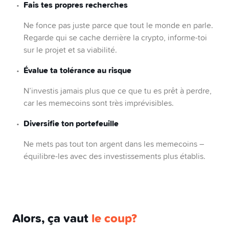
Fais tes propres recherches
ont disparu
. Le prix du jeton a dégringolé de
2’800 USD à 0.0007 USD en quelques secondes
Ne fonce pas juste parce que tout le monde en parle.
anéantissant l’argent de millions
–
Regarde qui se cache derrière la crypto, informe-toi
d’investisseurs
.
sur le projet et sa viabilité.
Morale de l’histoire: vérifie toujours avant
Évalue ta tolérance au risque
d’investir. Ce n’est pas parce que quelque chose
N’investis jamais plus que ce que tu es prêt à perdre,
semble prometteur qu’il est légitime ou qu’il vaut
car les memecoins sont très imprévisibles.
la peine d’investir.
Diversifie ton portefeuille
Ne mets pas tout ton argent dans les memecoins –
équilibre-les avec des investissements plus établis.
Alors, ça vaut
le coup?