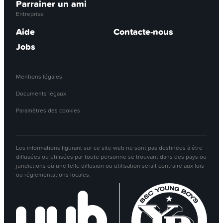
Parrainer un ami
Entreprise
Aide
Contacte-nous
Jobs
Mentions légales
Documents légaux
Paramètres des cookies
Les informations figurant sur ce site web ne sont pas destinées à être
diffusées ou utilisées par toute personne se trouvant dans des pays ou
juridictions où une telle diffusion ou utilisation serait contraire aux lois
ou réglementations locales.
Tu as une question? Notre chatbot
virtuel Yuhlia est là pour t’aider!