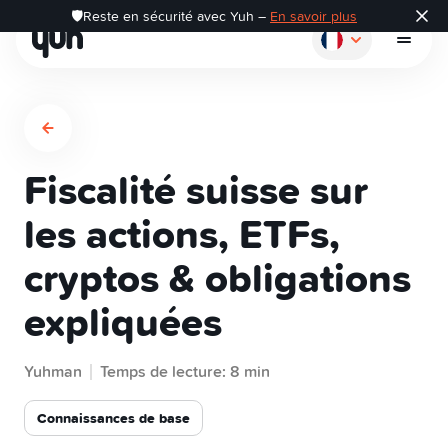
🛡️Reste en sécurité avec Yuh –
En savoir plus
Fiscalité suisse sur
Comment ça marche?
les actions, ETFs,
cryptos & obligations
Payer
expliquées
Épargner
Yuhman
Temps de lecture: 8 min
Investir
Connaissances de base