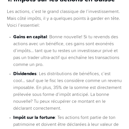
Les ETFs qui réinvestissent automatiquement les
Les actions, c’est le grand classique de l’investissement.
dividendes (capitalisés) peuvent être plus
Mais côté impôts, il y a quelques points à garder en tête.
avantageux fiscalement que ceux qui les
Voici l’essentiel:
distribuent. Moins de paperasse, plus d’efficacité.
Gains en capital
: Bonne nouvelle! Si tu revends des
En bref?
Quelques ajustements malins peuvent
actions avec un bénéfice, ces gains sont exonérés
faire une vraie différence pour ton portefeuille!
d’impôts… tant que tu restes un investisseur privé et
pas un trader ultra-actif qui enchaîne les transactions
comme un pro.
Dividendes
: Les distributions de bénéfices, c’est
cool… sauf que le fisc les considère comme un revenu
imposable. En plus, 35% de la somme est directement
prélevée sous forme d’impôt anticipé. La bonne
nouvelle? Tu peux récupérer ce montant en le
déclarant correctement.
Impôt sur la fortune
: Tes actions font partie de ton
patrimoine et doivent être déclarées à leur valeur de