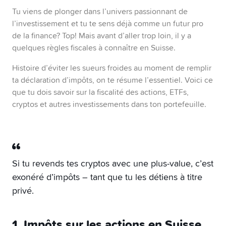
2. Les gains en capital? Exonérés d’impôts!
Tu viens de plonger dans l’univers passionnant de
Tu vends une action avec un joli bénéfice? Bonne
l’investissement et tu te sens déjà comme un futur pro
nouvelle : tant que tu n’es pas un trader pro, c’est
de la finance? Top! Mais avant d’aller trop loin, il y a
100% net d’impôts. Mais attention, si tu trades trop
quelques règles fiscales à connaître en Suisse.
souvent, le fisc pourrait te classer dans la
Histoire d’éviter les sueurs froides au moment de remplir
catégorie “pro”… et là, ça pique.
3. Récupère la retenue d’impôt sur les
ta déclaration d’impôts, on te résume l’essentiel. Voici ce
dividendes
que tu dois savoir sur la fiscalité des actions, ETFs,
cryptos et autres investissements dans ton portefeuille.
Les dividendes suisses sont taxés à 35% à la
source. Mauvaise nouvelle ? Pas tant que ça, car
tu peux les récupérer en les déclarant
correctement dans ta fiche d’impôts. Un petit
effort qui peut rapporter gros!
Si tu revends tes cryptos avec une plus-value, c’est
4. Garde un œil sur l’impôt sur la fortune
exonéré d’impôts – tant que tu les détiens à titre
Plus ton portefeuille grossit, plus ton canton
voudra sa part du gâteau. Diversifier tes
privé.
investissements peut être une bonne astuce pour
équilibrer la charge fiscale.
1. Impôts sur les actions en Suisse
5. Optimise ta stratégie ETF