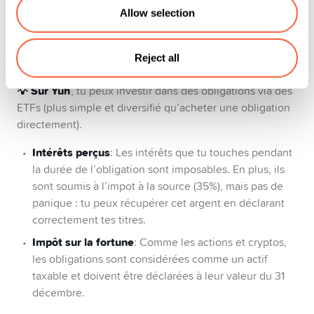
Voici l’essentiel à retenir:
Allow selection
Gains en capital
: Si tu revends une obligation avec
une plus-value, pas d’impôts – tant que tu les détiens
Reject all
à titre privé.
💡 Sur Yuh
, tu peux investir dans des obligations via des
ETFs (plus simple et diversifié qu’acheter une obligation
directement).
Intérêts perçus
: Les intérêts que tu touches pendant
la durée de l’obligation sont imposables. En plus, ils
sont soumis à l’impot à la source (35%), mais pas de
panique : tu peux récupérer cet argent en déclarant
correctement tes titres.
Impôt sur la fortune
: Comme les actions et cryptos,
les obligations sont considérées comme un actif
taxable et doivent être déclarées à leur valeur du 31
décembre.