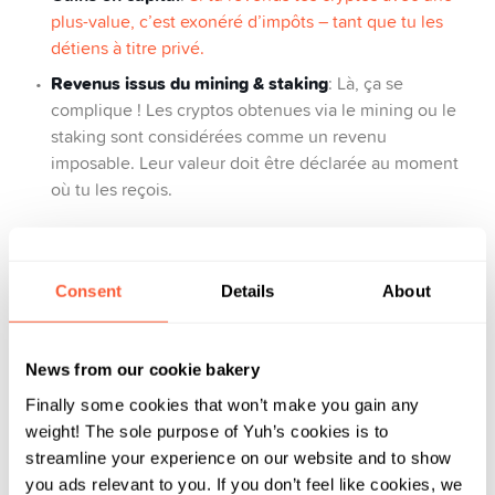
plus-value, c’est exonéré d’impôts – tant que tu les
détiens à titre privé.
Revenus issus du mining & staking
: Là, ça se
complique ! Les cryptos obtenues via le mining ou le
staking sont considérées comme un revenu
imposable. Leur valeur doit être déclarée au moment
où tu les reçois.
Chez Yuh, il n’y a pas de revenus issus du mining ni
du staking, donc pas d’inquiétude à ce sujet..
Consent
Details
About
Impôt sur la fortune
: Tes cryptos sont taxées comme
un actif et doivent être déclarées sous «Autres avoirs»
ou «Autres comptes» dans ta déclaration d’impôts, à
News from our cookie bakery
leur valeur de marché au 31 décembre.
Finally some cookies that won’t make you gain any
Astuce
💡
: Pour prouver ton solde, utilise ton relevé
weight! The sole purpose of Yuh’s cookies is to
fiscal de banque ou un screenshot de ton portefeuille au
streamline your experience on our website and to show
31 décembre.
you ads relevant to you. If you don’t feel like cookies, we