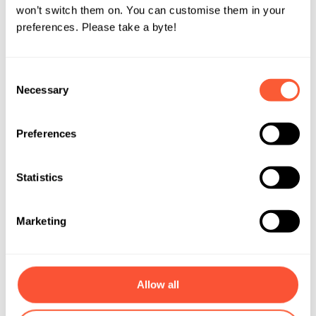
won’t switch them on. You can customise them in your
preferences. Please take a byte!
Petit récap’ express:
✅ Gains en capital sur cryptos = pas d’impôts
Consent
Necessary
Selection
❌ Revenus du mining & staking = imposables (mais chez
Yuh pas de revenus de ce type)
Preferences
📅 Impôt sur la fortune = basé sur la valeur au 31.12
Statistics
Marketing
4. Impôts sur les obligations en
Suisse
Les obligations, c’est peut-être pas le sujet le plus sexy,
Allow all
mais ça peut rapporter – et forcément, le fisc veut sa part.