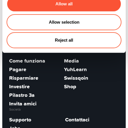
Scarica l'app
Allow all
Segui Yuh
Allow selection
Reject all
App Yuh
Scoprire
Come funziona
Media
Pagare
YuhLearn
Risparmiare
Swissqoin
Investire
Shop
Pilastro 3a
Invita amici
Società
Supporto
Contattaci