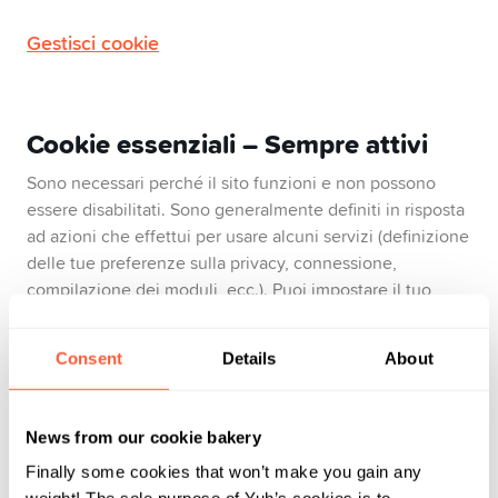
Pilastro 3a
Gestisci cookie
Swissqoin
Cookie essenziali – Sempre attivi
Conto congiunto
Sono necessari perché il sito funzioni e non possono
essere disabilitati. Sono generalmente definiti in risposta
Yuh 14+
ad azioni che effettui per usare alcuni servizi (definizione
delle tue preferenze sulla privacy, connessione,
compilazione dei moduli, ecc.). Puoi impostare il tuo
browser in modo che blocchi i cookie o ti avvisi quando li
incontri, ma in questo caso alcune parti del sito non
Consent
Details
About
funzioneranno.
Cookie analitici e pubblicitari
News from our cookie bakery
I cookie analitici ci mostrano quali pagine sono le più o
Finally some cookies that won’t make you gain any