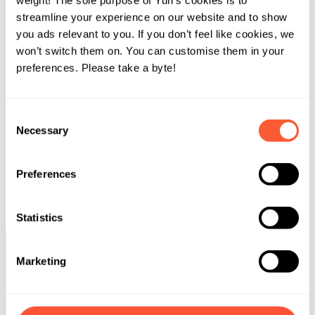
meno visitate e come gli utenti si comportano sul sito. Se
weight! The sole purpose of Yuh’s cookies is to
non autorizzi questi cookie, non sapremo quando hai
streamline your experience on our website and to show
visitato il nostro sito e non potremo monitorare le sue
you ads relevant to you. If you don’t feel like cookies, we
performance. I cookie pubblicitari possono essere
won’t switch them on. You can customise them in your
mostrati sul nostro sito da parte dei nostri partner
preferences. Please take a byte!
pubblicitari per creare un profilo di tuo interesse e farti
vedere gli annunci più rilevanti per te su altri siti. Se non
Consent
autorizzi questi cookie, vedrai meno annunci
Necessary
Selection
personalizzati.
Preferences
Statistics
Inizia subito
Scarica subito l’app Yuh e registrati
Marketing
gratuitamente!