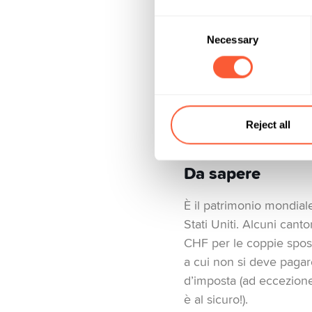
Imposta sulla so
Consent
Necessary
Selection
L’imposta sulla sostanza
Ma niente paura: il gove
e cantonale (data di sc
aliquote fiscali variano
Reject all
Da sapere
È il patrimonio mondial
Stati Uniti. Alcuni can
CHF per le coppie sposa
a cui non si deve pagare
d’imposta (ad eccezione
è al sicuro!).