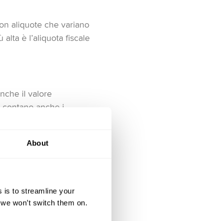
con aliquote che variano
 alta è l’aliquota fiscale
anche il valore
e: contano anche i
About
nteressi da dividendi o
mposta, allo scopo di
 dall’imposta preventiva.
 is to streamline your
, we won’t switch them on.