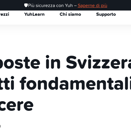
🛡️Più sicurezza con Yuh –
Saperne di più
rezzi
YuhLearn
Chi siamo
Supporto
oste in Svizzera
ti fondamental
cere
a