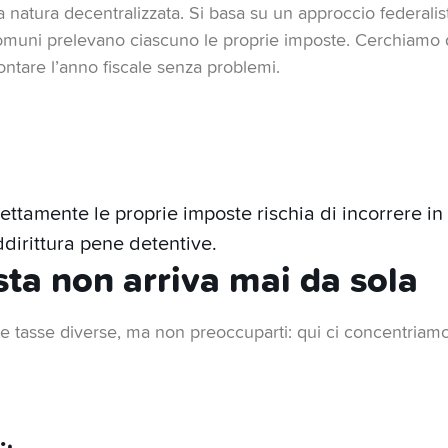
strategia fiscale:
se vuoi pagare di meno, puoi trasferirti a Zug
 natura decentralizzata. Si basa su un approccio federalist
ggiore del tuo reddito a disposizione.
 comuni prelevano ciascuno le proprie imposte. Cerchiamo d
rontare l’anno fiscale senza problemi.
ettamente le proprie imposte rischia di incorrere i
ddirittura pene detentive.
ta non arriva mai da sola
te tasse diverse, ma non preoccuparti: qui ci concentriamo