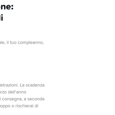
one:
i
ale, il tuo compleanno,
 detrazioni. La scadenza
arzo dell’anno
 di consegna, a seconda
ppo o rischierai di