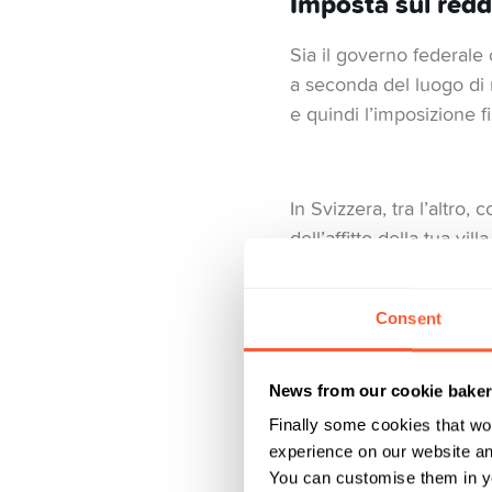
Imposta sul redd
Sia il governo federale
a seconda del luogo di re
e quindi l’imposizione f
In Svizzera, tra l’altro, 
dell’affitto della tua vi
dividendi delle azioni o 
Consent
E poi c’è l’imposta prev
obbligazioni. È possibil
News from our cookie bake
evitare l’evasione fisca
Finally some cookies that wo
experience on our website and
You can customise them in yo