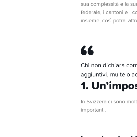
7. Trasferimento come 
sua complessità e la sua
così avrai una quota ma
federale, i cantoni e i
insieme, così potrai aff
Chi non dichiara corr
aggiuntivi, multe o a
1. Un’impos
In Svizzera ci sono mol
importanti.