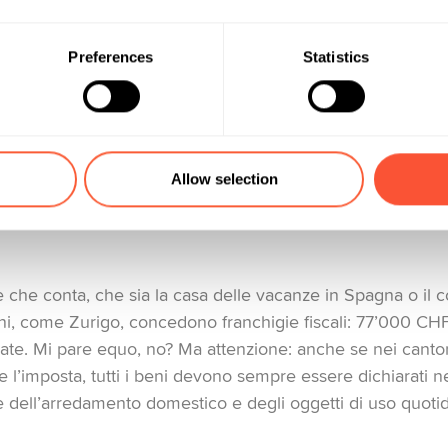
stanza
Preferences
Statistics
 si applica al tuo patrimonio netto, ossia a tutto ciò che po
rno federale non interferirà, questa tassa viene applicata
adenza 31 dicembre). E poiché il federalismo è molto import
 da cantone a cantone.
Allow selection
e che conta, che sia la casa delle vacanze in Spagna o il 
toni, come Zurigo, concedono franchigie fiscali: 77’000 CH
te. Mi pare equo, no? Ma attenzione: anche se nei canton
 l’imposta, tutti i beni devono sempre essere dichiarati n
 dell’arredamento domestico e degli oggetti di uso quotid