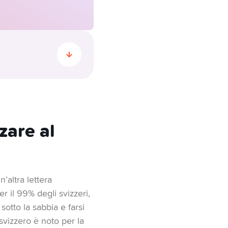
ribuenti, infatti,
aga quasi il 40% del
zare al
 capitale per i privati,
toso! Eventuali ritardi
’altra lettera
tua fattura fiscale con
r il 99% degli svizzeri,
otto la sabbia e farsi
durre dalle tasse
svizzero è noto per la