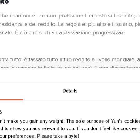
ito
 che i cantoni e i comuni prelevano l’imposta sul reddito, 
sidenza e del reddito. La regola è: più alto è il salario, più
iscale. È ciò che si chiama «tassazione progressiva».
conta tutto: è tassato tutto il tuo reddito a livello mondiale, 
lla per le vacanze in Italia (se ne hai una). E non dimenticar
gli interessi sul conto di risparmio.
Details
entiva, che ammonta a ben 35% e si applica ai redditi da i
e recuperarla dichiarando il reddito nella dichiarazione d’i
ry
le. Da sapere: gli interessi inferiori a 200 CHF sono esenti
n’t make you gain any weight! The sole purpose of Yuh’s cookies
 to show you ads relevant to you. If you don’t feel like cookies
ur preferences. Please take a byte!