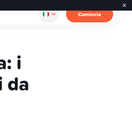
Comincia
: i
i da