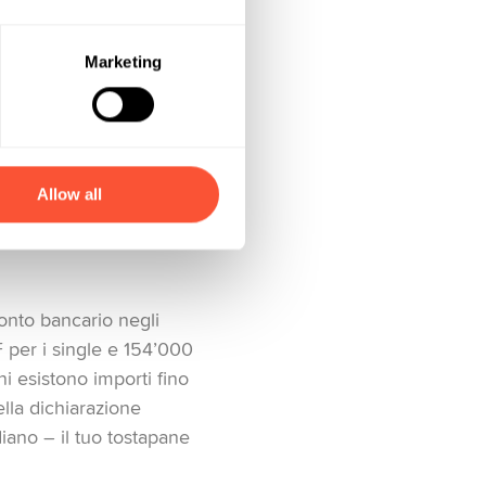
Marketing
ssiedi, meno i debiti.
 solo a livello comunale
ante in Svizzera, le
Allow all
conto bancario negli
F per i single e 154’000
i esistono importi fino
ella dichiarazione
iano – il tuo tostapane