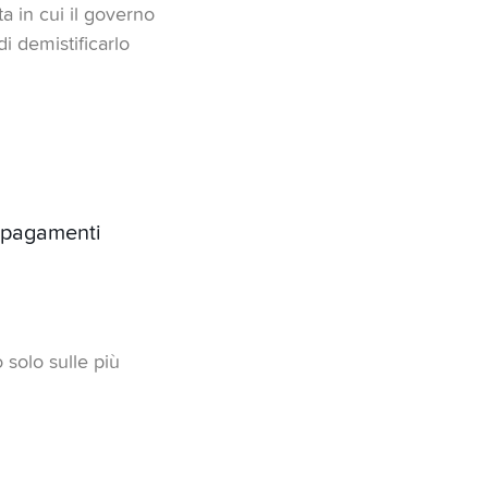
o, Svitto o Nidvaldo,
a in cui il governo
i demistificarlo
n pagamenti
 solo sulle più