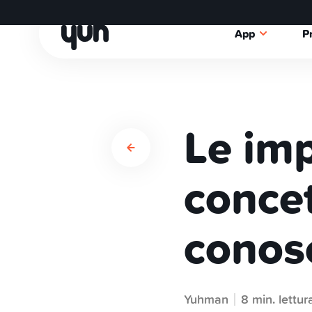
App
P
Le imp
concet
conos
Yuhman
8 min. lettur