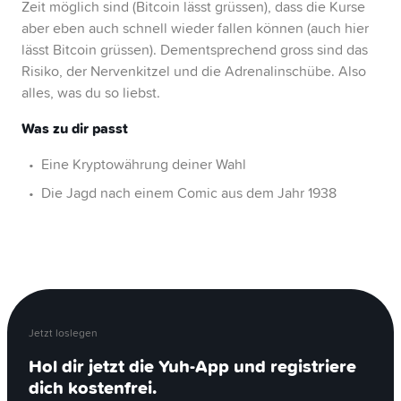
Zeit möglich sind (Bitcoin lässt grüssen), dass die Kurse
aber eben auch schnell wieder fallen können (auch hier
lässt Bitcoin grüssen). Dementsprechend gross sind das
Risiko, der Nervenkitzel und die Adrenalinschübe. Also
alles, was du so liebst.
Was zu dir passt
Eine Kryptowährung deiner Wahl
Die Jagd nach einem Comic aus dem Jahr 1938
Jetzt loslegen
Hol dir jetzt die Yuh-App und registriere
dich kostenfrei.