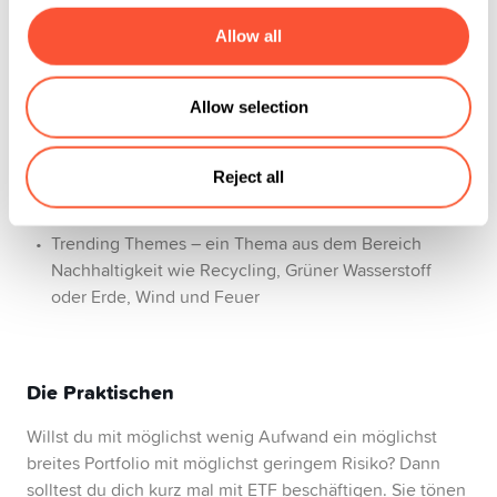
Widerspruch stehen zu deinem Engagement für die
Umwelt und eine gerechtere Welt. Nachhaltig
Allow all
investieren und damit die Welt ein kleines Stück besser
machen, das passt.
Allow selection
Was zu dir passt
Reject all
Nachhaltiges Investieren in Produkte mit hohem ESG-
Score
Trending Themes – ein Thema aus dem Bereich
Nachhaltigkeit wie Recycling, Grüner Wasserstoff
oder Erde, Wind und Feuer
Die Praktischen
Willst du mit möglichst wenig Aufwand ein möglichst
breites Portfolio mit möglichst geringem Risiko? Dann
solltest du dich kurz mal mit ETF beschäftigen. Sie tönen