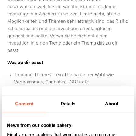
auszuwählen, welches dir wichtig ist und mit deiner
Investition ein Zeichen zu setzen. Umso mehr, als die
Möglichkeiten und Themen sehr attraktiv sind, das Risiko
kalkulierbar ist und die Investition eher langfristig
gedacht sein sollte. Verwirkliche dich mit einer
Investition in einen Trend oder ein Thema das zu dir
passt!
Was zu dir passt
Trending Themes – ein Thema deiner Wahl wie
Vegetarismus, Cannabis, LGBT+ etc.
Nachhaltiges Investieren in Produkte mit hohem ESG-
Score
Consent
Details
About
Die Nachhaltigen
News from our cookie bakery
Finally some cookies that won’t make you gain any