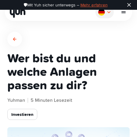
🛡️Mit Yuh sicher unterwegs –
Mehr erfahren
Wer bist du und
So funktioniert's
welche Anlagen
passen zu dir?
Zahlen
Yuhman
Sparen
5 Minuten Lesezeit
Investieren
Investieren