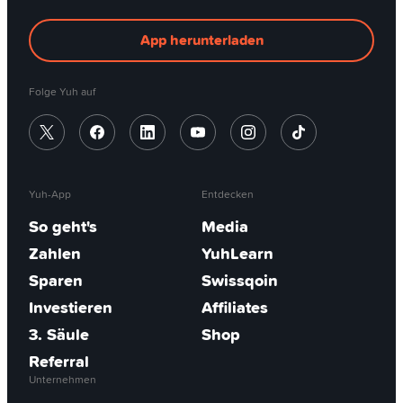
App herunterladen
Folge Yuh auf
Yuh-App
Entdecken
So geht's
Media
Zahlen
YuhLearn
Sparen
Swissqoin
Investieren
Affiliates
3. Säule
Shop
Referral
Unternehmen