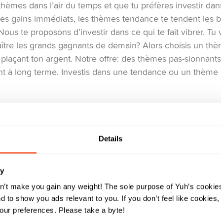
 thèmes dans l’air du temps et que tu préfères investir dan
des gains immédiats, les thèmes tendance te tendent les b
Nous te proposons d’investir dans ce qui te fait vibrer. Tu 
tre les grands gagnants de demain? Alors choisis un thèm
 plaçant ton argent. Notre offre: des thèmes pas-sionnants
 à long terme. Investis dans une tendance ou un thème qui
: végétarisme, cannabis, LGBT+ et bien d’autres encore
Details
n score ESG élevé: pour une approche d’investissement d
ry
n’t make you gain any weight! The sole purpose of Yuh’s cookies
s
 to show you ads relevant to you. If you don’t feel like cookies
ur preferences. Please take a byte!
enir de la planète? Tu veux lui donner un coup de pouce et