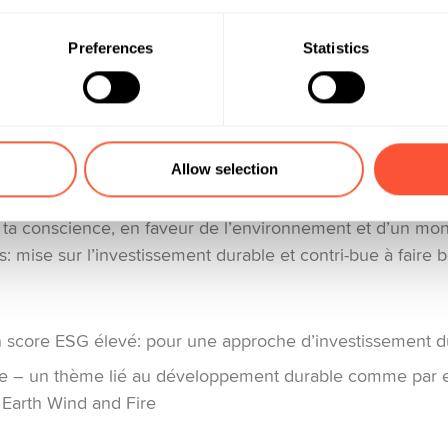
 Opte alors pour un produit financier champion de l’ES
nvironnementaux, sociaux et de gouvernance. Ce type de
Preferences
Statistics
r son argent selon des valeurs éthiques et durables. La 
 permet d’évaluer – objectivement et en toute transparen
cité d’une entreprise selon dix critères principaux (émissi
logiques, droits de l’homme, actionnaires, etc.) sur la bas
Allow selection
e changement climatique, les inégalités et l’injustice domi-n
ns cesse du terrain, tant du côté des entreprises que chez
c ta conscience, en faveur de l’environnement et d’un mon
: mise sur l’investissement durable et contri-bue à faire 
n score ESG élevé: pour une approche d’investissement d
e – un thème lié au développement durable comme par e
Earth Wind and Fire