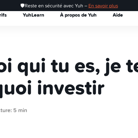
🛡️Reste en sécurité avec Yuh –
En savoir plus
rifs
YuhLearn
À propos de Yuh
Aide
i qui tu es, je t
uoi investir
ture: 5 min