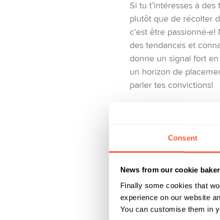
Si tu t’intéresses à des
plutôt que de récolter 
c’est être passionné-e! 
des tendances et connaî
donne un signal fort en
un horizon de placement
parler tes convictions!
C’est fait pour toi
Les thèmes tendance
Consent
Les produits avec u
News from our cookie bake
Finally some cookies that wo
Les responsable
experience on our website and
You can customise them in yo
Tu t’inquiètes pour l’av