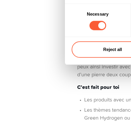
développement durable?
Consent
renvoie aux critères e
Necessary
Selection
l’investisseur de place
affichée dans l’app Yuh
l’engagement et l’effica
matière de produits éco
Reject all
disponibles. Alors que l
critères ESG gagnent sa
peux ainsi investir ave
d’une pierre deux coups
C’est fait pour toi
Les produits avec u
Les thèmes tendanc
Green Hydrogen ou 