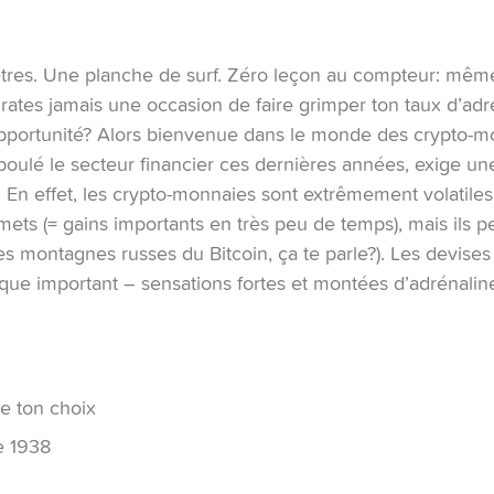
res. Une planche de surf. Zéro leçon au compteur: mêm
 rates jamais une occasion de faire grimper ton taux d’adr
portunité? Alors bienvenue dans le monde des crypto-mo
boulé le secteur financier ces dernières années, exige u
! En effet, les crypto-monnaies sont extrêmement volatiles
ets (= gains importants en très peu de temps), mais ils p
es montagnes russes du Bitcoin, ça te parle?). Les devis
ue important – sensations fortes et montées d’adrénaline
e ton choix
e 1938