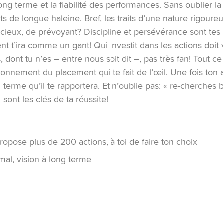
 long terme et la fiabilité des performances. Sans oublier la
ts de longue haleine. Bref, les traits d’une nature rigoure
cieux, de prévoyant? Discipline et persévérance sont tes 
nt t’ira comme un gant! Qui investit dans les actions doit 
 dont tu n’es – entre nous soit dit –, pas très fan! Tout ce 
ronnement du placement qui te fait de l’œil. Une fois ton a
g terme qu’il te rapportera. Et n’oublie pas: « re-cherche
ont les clés de ta réussite!
propose plus de 200 actions, à toi de faire ton choix
mal, vision à long terme