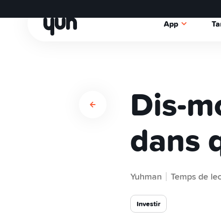
App
Ta
Dis-mo
dans q
Yuhman
Temps de lec
Investir