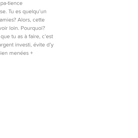
 pa-tience
use. Tu es quelqu’un
amies? Alors, cette
voir loin. Pourquoi?
que tu as à faire, c’est
rgent investi, évite d’y
s bien menées +