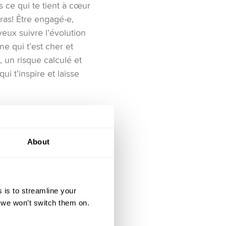
s ce qui te tient à cœur
ras! Être engagé-e,
veux suivre l’évolution
e qui t’est cher et
, un risque calculé et
 t’inspire et laisse
About
urable
 is to streamline your
, we won’t switch them on.
 investir dans le