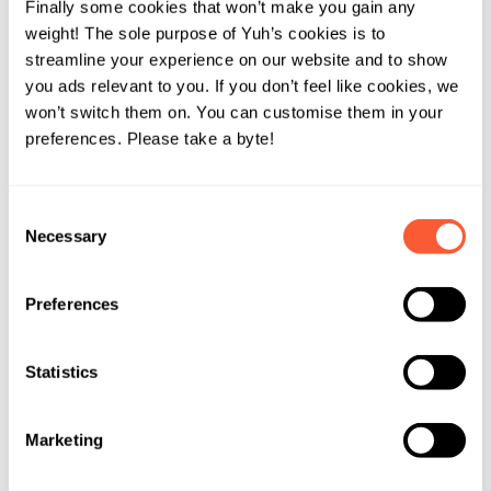
Trasparenza:
sai sempre in cosa stai investendo,
Finally some cookies that won’t make you gain any
perché la composizione di un indice è pubblica e
weight! The sole purpose of Yuh’s cookies is to
segue una serie di regole chiare.
streamline your experience on our website and to show
you ads relevant to you. If you don’t feel like cookies, we
Sicurezza:
l’elemento di protezione di un ETF è una
won’t switch them on. You can customise them in your
struttura di fondo. Le strutture di fondi sono
preferences. Please take a byte!
strettamente regolamentate e sono scorporate da una
banca, non compaiono nel suo bilancio. Questo
significa che, se il fornitore di un ETF fallisce, il
Consent
denaro è protetto perché ha lo status di patrimonio
Necessary
Selection
separato.
Preferences
Cosa succede ai dividendi o ad altri
rendimenti?
Statistics
Quando le società dell’ETF pagano i dividendi, questi
vengono raccolti e poi distribuiti agli investitori o
Marketing
reinvestiti. Questo dipende dal tipo di ETF: a