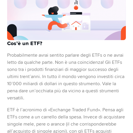
Pilastro 3a
Swissqoin
Conto congiunto
Cos’è un ETF?
Probabilmente avrai sentito parlare degli ETFs o ne avrai
Yuh 14+
letto da qualche parte. Non è una coincidenza! Gli ETFs
sono tra i prodotti finanziari di maggior successo degli
ultimi trent’anni. In tutto il mondo vengono investiti circa
10’000 miliardi di dollari in questo strumento. Vale la
pena dare un’occhiata più da vicino a questi strumenti
versatili.
ETF è l’acronimo di «Exchange Traded Fund». Pensa agli
ETFs come a un carrello della spesa. Invece di acquistare
singole mele, pere o arance (il che corrisponderebbe
all’acquisto di singole azioni), con gli ETFs acquisti