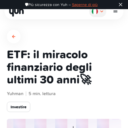
🛡️Più sicurezza con Yuh –
Saperne di più
ETF: il miracolo
Come funziona
finanziario degli
ultimi 30 anni🚀
Pagare
Yuhman
Risparmiare
5 min. lettura
Investire
Investire