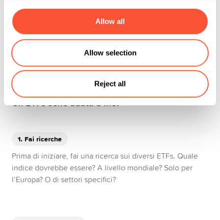
distribuzione o ad accumulazione. Con gli ETFs ad
accumulazione puoi sederti e rilassarti: tutti i redditi
Allow all
vengono automaticamente reinvestiti nell’ETF. Anche in
questo caso l’effetto dell’interesse composto gioca un
ruolo importante. A lungo termine, il tuo patrimonio
Allow selection
cresce in modo più consistente in questo modo.
Reject all
Gli ETFs sono adatti a me?
1. Fai ricerche
Prima di iniziare, fai una ricerca sui diversi ETFs. Quale
indice dovrebbe essere? A livello mondiale? Solo per
l’Europa? O di settori specifici?