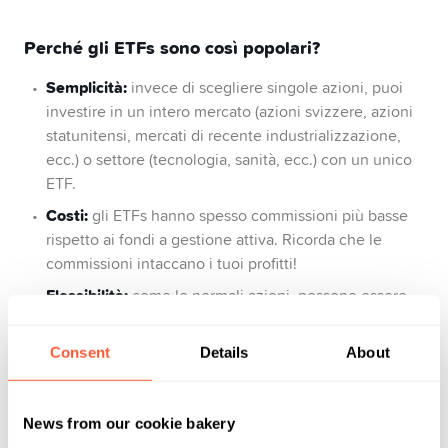
Perché gli ETFs sono così popolari?
Semplicità:
invece di scegliere singole azioni, puoi
investire in un intero mercato (azioni svizzere, azioni
statunitensi, mercati di recente industrializzazione,
ecc.) o settore (tecnologia, sanità, ecc.) con un unico
ETF.
Costi:
gli ETFs hanno spesso commissioni più basse
rispetto ai fondi a gestione attiva. Ricorda che le
commissioni intaccano i tuoi profitti!
Flessibilità:
come le normali azioni, possono essere
acquistati e venduti in qualsiasi momento durante le
ore di negoziazione.
Consent
Details
About
Diversificazione:
con un solo investimento si ottiene
un’ampia diversificazione, riducendo al minimo il
rischio rispetto all’acquisto di singole azioni.
News from our cookie bakery