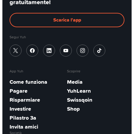
gratuitamente!
Scarica l'app
Segui Yuh
App Yuh
Scoprire
Come funziona
Media
Pagare
YuhLearn
Risparmiare
Swissqoin
Investire
Shop
Pilastro 3a
Invita amici
Società