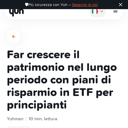
🛡️Più sicurezza con Yuh –
Saperne di più
Far crescere il
Come funziona
patrimonio nel lungo
periodo con piani di
Pagare
risparmio in ETF per
Risparmiare
principianti
Investire
Yuhman
10 min. lettura