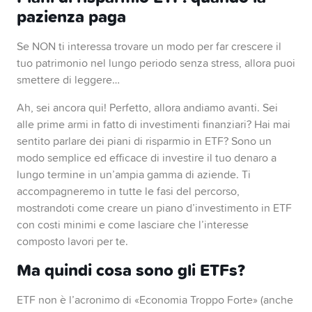
Anche il volume di risparmio annuale ha registrato
pazienza paga
passando da 15 a 17.6 miliardi di
un’impennata,
euro
. E la tendenza è in crescita: le proiezioni
Se NON ti interessa trovare un modo per far crescere il
suggeriscono che entro il 2028 il numero di piani
tuo patrimonio nel lungo periodo senza stress, allora puoi
di risparmio ETF in Europa potrebbe salire a 32
smettere di leggere…
un volume di risparmio annuo che
milioni, con
raggiungerà i 64.3 miliardi di euro
Ah, sei ancora qui! Perfetto, allora andiamo avanti. Sei
. Perché?
alle prime armi in fatto di investimenti finanziari? Hai mai
Perché gli ETFs sono la combinazione perfetta di
sentito parlare dei piani di risparmio in ETF? Sono un
commissioni basse, investimenti facili e
modo semplice ed efficace di investire il tuo denaro a
diversificazione intelligente. Niente stress, niente
lungo termine in un’ampia gamma di aziende. Ti
FOMO, solo solidi trasferimenti automatizzati di
accompagneremo in tutte le fasi del percorso,
denaro.
mostrandoti come creare un piano d’investimento in ETF
con costi minimi e come lasciare che l’interesse
composto lavori per te.
Ma quindi cosa sono gli ETFs?
ETF non è l’acronimo di «Economia Troppo Forte» (anche