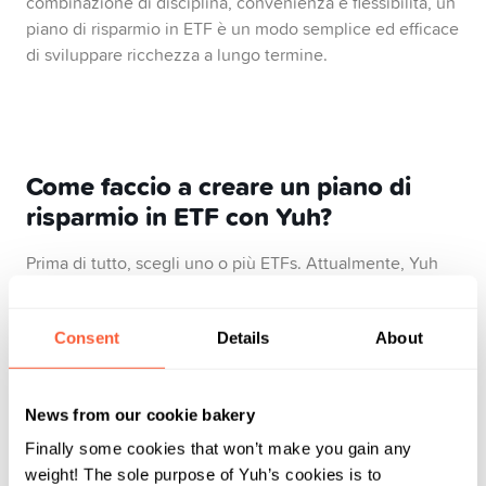
combinazione di disciplina, convenienza e flessibilità, un
piano di risparmio in ETF è un modo semplice ed efficace
di sviluppare ricchezza a lungo termine.
Come faccio a creare un piano di
risparmio in ETF con Yuh?
Prima di tutto, scegli uno o più ETFs. Attualmente, Yuh
piano
offre una serie di ETFs che puoi includere nel tuo
di risparmio in ETF
. Una gamma di questi ETFs non
Consent
Details
About
hacommissioni d’acquisto, il che significa che potrai
investire senza alcuna commissione di trading: si
applicheranno soltanto le imposte di bollo e i costi di
News from our cookie bakery
gestione (TER) degli ETFs. Una volta scelti uno o più
ETFs, potrai impostare la somma da investire (minimo 10
Finally some cookies that won’t make you gain any
CHF) e la frequenza d’investimento (settimanale o
weight! The sole purpose of Yuh’s cookies is to