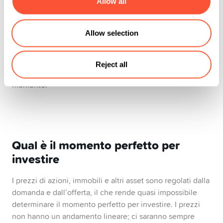
Allow all
2. Seleziona uno o più ETFs:
poi, scegli uno o più ETFs
su cui vuoi investire con regolarità.
Allow selection
3. Configura e gestisci il tuo piano di risparmio:
infine,
seleziona il tuo intervallo di investimento (settimanale o
mensile) e la data di esecuzione. Se la tua situazione
Reject all
cambierà, potrai bloccare o modificare il piano in ogni
momento.
Qual è il momento perfetto per
investire
I prezzi di azioni, immobili e altri asset sono regolati dalla
domanda e dall’offerta, il che rende quasi impossibile
determinare il momento perfetto per investire. I prezzi
non hanno un andamento lineare; ci saranno sempre