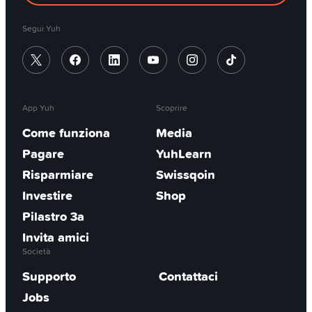
commissioni alte possono erodere i tuoi
rendimenti: preferisci sempre investimenti con
Segui Yuh
commissioni basse. Una gamma di ETFs di Yuh
è particolarmente vantaggiosa, perché può
essere acquistata tramite il piano di risparmio
senza alcuna commissione di trading.
App Yuh
Scoprire
Come funziona
Media
Pagare
YuhLearn
Risparmiare
Swissqoin
Investire
Shop
Pilastro 3a
Invita amici
Società
Supporto
Contattaci
Jobs