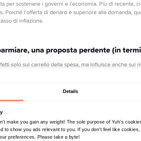
 per sostenere i governi e l’economia. Più di recente, c
. Poiché l’offerta di denaro è superiore alla domanda, q
sso di inflazione.
armiare, una proposta perdente (in termin
fetti solo sul carrello della spesa, ma influisce anche sui ri
 è superiore al tasso di interesse che ricevi sul tuo conto d
ermini reali. Ecco perché dovresti lasciare sul tuo conto s
o nel breve periodo. Gli importi che non ti servono per i 
Details
nvestiti in modo più redditizio.
ry
 monetaria M2 è una misura che quantifica la quantità di 
n’t make you gain any weight! The sole purpose of Yuh’s cookies
M2 comprende il contante in circolazione, i depositi in con
 to show you ads relevant to you. If you don’t feel like cookies
breve termine e le quote dei fondi del mercato monetario per 
ur preferences. Please take a byte!