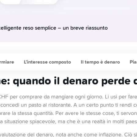
telligente reso semplice – un breve riassunto
i conti di risparmio sono penalizzati dall’inflazione, ma le azio
atrimonio.
t:
investi solo ciò che non ti serve immediatamente. Le riserve di 
o essere conservati in un conto di risparmio.
rmiare
L’interesse composto
Il tempo è denaro
Pia
:
ti aiuta a sfruttare l’effetto dell’interesse composto, ad esempio
omatico.
ne: quando il denaro perde d
 termine:
il mercato azionario rende il 6-9% nel corso degli anni
 di continuare nel tempo.
F per comprare da mangiare ogni giorno. Li usi per fare 
e è fondamentale:
distribuisci il rischio, non mettere tutte le tue
 concedi un pasto al ristorante. A un certo punto ti rendi
zie al «Fractional Trading», puoi investire con Yuh a partire da 1
lite:
combina investimenti a lungo termine (core) e a breve termin
re la stessa quantità. Per avere le stesse cose, ti servon
ilibrato.
ituazione spiacevole, ma che è una realtà in molti paesi
valutazione del denaro, nota anche come inflazione. Ciò si