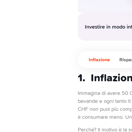
Investire in modo in
Investire conviene:
far crescere il tuo p
Tempismo e budge
breve termine devon
Inflazione
Rispa
Interessi composti
reinvestimento aut
1. Inflazio
Rendimenti a lungo
di iniziare presto e
Immagina di avere 50 CH
La diversificazion
bevande e ogni tanto ti
Inizia in piccolo:
gra
Strategia core-satel
CHF non puoi più compra
ottenere un mix equ
è consumare meno. Una s
Perché? Il motivo è la s