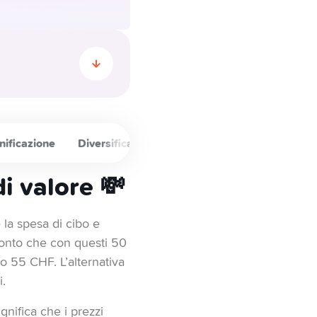
ni possono proteggere e
denaro e gli obiettivi a
nificazione
Diversificazione
Prodotti di investimento
 attraverso gli ETFs a
i valore 💸
, quindi ti consigliamo
la spesa di cibo e
 uova in un solo paniere.
 conto che con questi 50
0 CHF.
e (satelliti) per
o 55 CHF. L’alternativa
.
gnifica che i prezzi