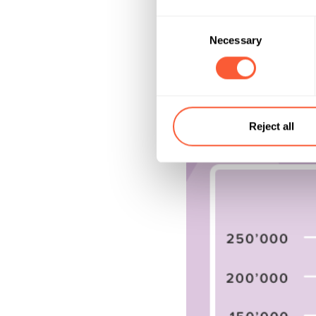
Questo grafico mostra 
Consent
rapidamente, può essere
Necessary
Selection
inflazione.
Reject all