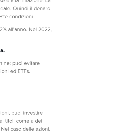
se e alta inflazione. La
reale. Quindi il denaro
este condizioni.
 2% all’anno. Nel 2022,
a.
mine: puoi evitare
ioni ed ETFs.
ioni, puoi investire
i titoli come a dei
 Nel caso delle azioni,