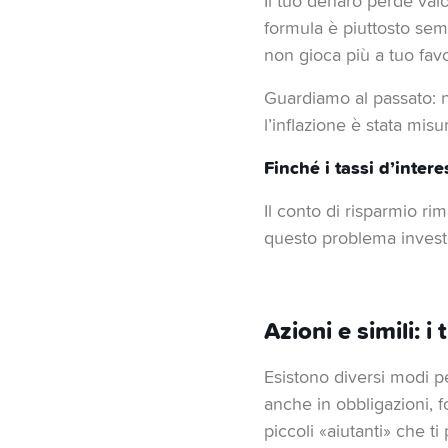
Il tuo denaro perde valor
formula è piuttosto semp
non gioca più a tuo favo
Guardiamo al passato: ne
l’inflazione è stata misu
Finché i tassi d’intere
Il conto di risparmio ri
questo problema investe
Azioni e simili: i 
Esistono diversi modi pe
anche in obbligazioni, f
piccoli «aiutanti» che t