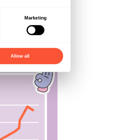
netaria M2 cresce
del rischio di
Marketing
Allow all