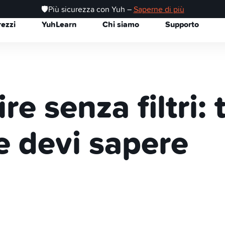
🛡️Più sicurezza con Yuh –
Saperne di più
rezzi
YuhLearn
Chi siamo
Supporto
re senza filtri: 
e devi sapere