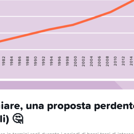
iare, una proposta perdente
i) 🤔