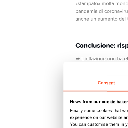
«stampato» molta moneta
pandemia di coronavirus
anche un aumento del ta
Conclusione: risp
➡️ L’inflazione non ha ef
semplice: se l’inflazione
denaro perde valore in t
denaro di cui hai bisogn
Consent
(o più) possono essere i
News from our cookie bake
Spiegazione:
la massa
Finally some cookies that wo
un’economia. La misura 
experience on our website and
risparmio, i depositi a 
You can customise them in yo