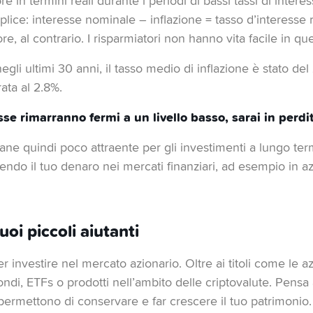
e in termini reali durante i periodi di bassi tassi di interes
lice: interesse nominale – inflazione = tasso d’interesse 
re, al contrario. I risparmiatori non hanno vita facile in qu
gli ultimi 30 anni, il tasso medio di inflazione è stato del
rata al 2.8%.
sse rimarranno fermi a un livello basso, sarai in perdit
mane quindi poco attraente per gli investimenti a lungo ter
ndo il tuo denaro nei mercati finanziari, ad esempio in az
tuoi piccoli aiutanti
r investire nel mercato azionario. Oltre ai titoli come le az
ondi, ETFs o prodotti nell’ambito delle criptovalute. Pensa a
i permettono di conservare e far crescere il tuo patrimonio.