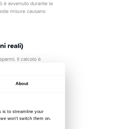
iò è avvenuto durante la
ueste misure causano
i reali)
sparmi. Il calcolo è
i risparmio, il tuo
olo la quantità di
prossimi due o tre anni
About
denaro presente in
 is to streamline your
to corrente, i conti di
, we won’t switch them on.
gli investitori privati.