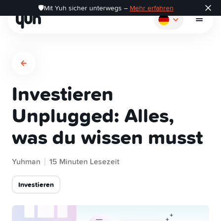
🛡️Mit Yuh sicher unterwegs –
Mehr erfahren
Investieren
So funktioniert's
Unplugged: Alles,
was du wissen musst
Zahlen
Yuhman
Sparen
15 Minuten Lesezeit
Investieren
Investieren