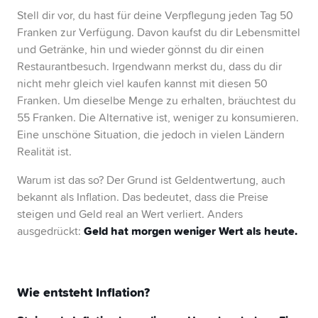
Stell dir vor, du hast für deine Verpflegung jeden Tag 50
reinvestierte ETFs.
Langfristige Rendite:
Franken zur Verfügung. Davon kaufst du dir Lebensmittel
Der Aktienmarkt wirft
und Getränke, hin und wieder gönnst du dir einen
über die Jahre 6-9% Rendite ab, also fang früh
Restaurantbesuch. Irgendwann merkst du, dass du dir
an und bleib dran.
Diversifikation ist Trumpf:
nicht mehr gleich viel kaufen kannst mit diesen 50
Streue dein Risiko,
Franken. Um dieselbe Menge zu erhalten, bräuchtest du
setze nicht alles auf eine Karte.
Klein anfangen:
55 Franken. Die Alternative ist, weniger zu konsumieren.
Dank «Fractional Trading»
Eine unschöne Situation, die jedoch in vielen Ländern
investierst du bei Yuh schon ab 10 Franken.
Core-Satellite-Strategie:
Realität ist.
Kombiniere
langfristige (Kern) und kurzfristige Investments
Warum ist das so? Der Grund ist Geldentwertung, auch
(Satelliten) für einen ausgewogenen Mix.
bekannt als Inflation. Das bedeutet, dass die Preise
steigen und Geld real an Wert verliert. Anders
Geld hat morgen weniger Wert als heute.
ausgedrückt:
Wie entsteht Inflation?