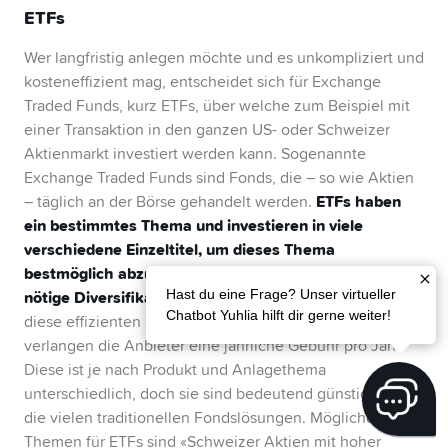
ETFs
Wer langfristig anlegen möchte und es unkompliziert und
kosteneffizient mag, entscheidet sich für Exchange
Traded Funds, kurz ETFs, über welche zum Beispiel mit
einer Transaktion in den ganzen US- oder Schweizer
Aktienmarkt investiert werden kann. Sogenannte
Exchange Traded Funds sind Fonds, die – so wie Aktien
ETFs haben
– täglich an der Börse gehandelt werden.
ein bestimmtes Thema und investieren in viele
verschiedene Einzeltitel, um dieses Thema
bestmöglich abzubilden. Damit sorgen ETFs für die
nötige Diversifikation, gleichzeitig sind sie günstig.
Hast du eine Frage? Unser virtueller
Für
Chatbot Yuhlia hilft dir gerne weiter!
diese effizienten und breit diversifizierten Vehikel
verlangen die Anbieter eine jährliche Gebühr pro Jahr.
Diese ist je nach Produkt und Anlagethema
unterschiedlich, doch sie sind bedeutend günstiger als
die vielen traditionellen Fondslösungen. Mögliche
Themen für ETFs sind «Schweizer Aktien mit hoher