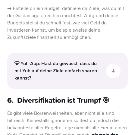
➡️ Erstelle dir ein Budget, definiere dir Ziele, was du mit
der Geldanlage erreichen möchtest. Aufgrund deines
Budgets stellst du schnell fest, wie viel Geld du
investieren kannst, um beispielsweise deine
Zukunftsziele finanziell zu ermöglichen.
💡 Yuh-App: Hast du gewusst, dass du
mit Yuh auf deine Ziele einfach sparen
kannst?
In der Yuh-App kannst du verschiedene
Sparprojekte eröffnen und einen Zielbetrag
6. Diversifikation ist Trumpf 🎯
definieren.
Dein Geld ist frei verfügbar und du
kannst es jederzeit abheben, egal ob du dein Ziel
Es gibt viele Börsenweisheiten, aber nicht alle sind
erreicht hast oder nicht.
hilfreich. Keinesfalls ignorieren solltest du jedoch die
bekannteste aller Regeln: Lege niemals alle Eier in einen
Damit du nicht vergisst, regelmässig etwas
niemals das
Korb. Gemeint ist Diversifikation, sprich: