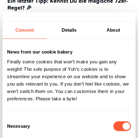
Ein letzter Tipp: Kennst Du die magische 72er-
Regel? 🎉
Du willst wissen, wie lange es dauert, bis dein Geld sich
verdoppelt? Keine Sorge, du musst kein Mathe-Nerd
Consent
Details
About
sein, um das zu verstehen! Alles, was du wissen musst,
Teile einfach die Zahl 72 durch
ist die 72er-Regel.
deinen Zinssatz oder die Rendite und du hast die
News from our cookie bakery
Anzahl der Jahre, in denen sich dein Geld verdoppelt.
Finally some cookies that won’t make you gain any
🚀 Es ist fast so, als hätte dein Geld einen Zwilling auf
weight! The sole purpose of Yuh’s cookies is to
einer Finanz-Party gefunden. 🎉
streamline your experience on our website and to show
Wenn du zum Beispiel langfristig eine durchschnittliche
you ads relevant to you. If you don’t feel like cookies, we
Rendite von 6% erwartest, verdoppelt sich dein Geld
won’t switch them on. You can customise them in your
etwa alle 12 Jahre, d. h. 72/6.
preferences. Please take a byte!
4. Zeit ist Geld – das gilt auch bei
der Geldanlage⌚
Consent
Necessary
Selection
Die Redewendung «Zeit ist Geld» kennst du vermutlich.