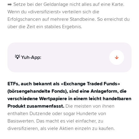
➡️ Setze bei der Geldanlage nicht alles auf eine Karte.
Wenn du «diversifizierst» verteilen sich die
Erfolgschancen auf mehrere Standbeine. So erreichst du
über die Zeit ein stabiles Ergebnis.
💡 Yuh-App:
Bei Yuh findest du nebst den Einzelwerten auch
ETFs, Anlage- und Trendthemen. Mit einer
ETFs, auch bekannt als «Exchange Traded Funds»
Transaktion investierst du gleich in einen Korb von
(börsengehandelte Fonds), sind eine Anlageform, die
Aktien.
verschiedene Wertpapiere in einem leicht handelbaren
Produkt zusammenfasst.
Die meisten von ihnen
enthalten Dutzende oder sogar Hunderte von
Basiswerten. Das macht es viel einfacher, zu
diversifizieren, als viele Aktien einzeln zu kaufen.