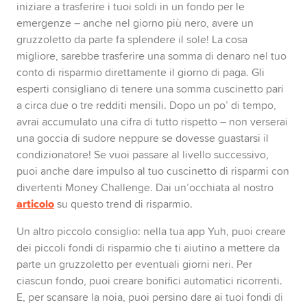
iniziare a trasferire i tuoi soldi in un fondo per le
emergenze – anche nel giorno più nero, avere un
gruzzoletto da parte fa splendere il sole! La cosa
migliore, sarebbe trasferire una somma di denaro nel tuo
conto di risparmio direttamente il giorno di paga. Gli
esperti consigliano di tenere una somma cuscinetto pari
a circa due o tre redditi mensili. Dopo un po’ di tempo,
avrai accumulato una cifra di tutto rispetto – non verserai
una goccia di sudore neppure se dovesse guastarsi il
condizionatore! Se vuoi passare al livello successivo,
puoi anche dare impulso al tuo cuscinetto di risparmi con
divertenti Money Challenge. Dai un’occhiata al nostro
articolo
su questo trend di risparmio.
Un altro piccolo consiglio: nella tua app Yuh, puoi creare
dei piccoli fondi di risparmio che ti aiutino a mettere da
parte un gruzzoletto per eventuali giorni neri. Per
ciascun fondo, puoi creare bonifici automatici ricorrenti.
E, per scansare la noia, puoi persino dare ai tuoi fondi di