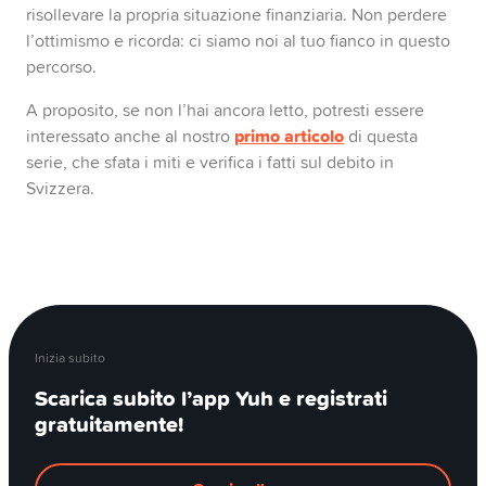
risollevare la propria situazione finanziaria. Non perdere
l’ottimismo e ricorda: ci siamo noi al tuo fianco in questo
percorso.
A proposito, se non l’hai ancora letto, potresti essere
primo articolo
interessato anche al nostro
di questa
serie, che sfata i miti e verifica i fatti sul debito in
Svizzera.
Inizia subito
Scarica subito l’app Yuh e registrati
gratuitamente!