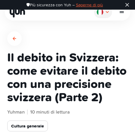
🛡️Più sicurezza con Yuh –
Saperne di più
Il debito in Svizzera:
Come funziona
come evitare il debito
con una precisione
Pagare
svizzera (Parte 2)
Risparmiare
Yuhman
10 minuti di lettura
Investire
Cultura generale