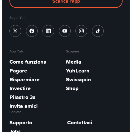
Scarica l'app
Segui Yuh
App Yuh
Scoprire
Come funziona
Media
Pagare
YuhLearn
Risparmiare
Swissqoin
Investire
Shop
Pilastro 3a
Invita amici
Società
Supporto
Contattaci
Jobs