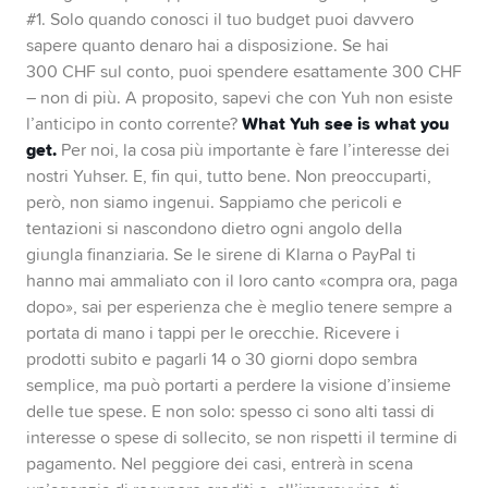
#1. Solo quando conosci il tuo budget puoi davvero
sapere quanto denaro hai a disposizione. Se hai
300 CHF sul conto, puoi spendere esattamente 300 CHF
– non di più. A proposito, sapevi che con Yuh non esiste
What Yuh see is what you
l’anticipo in conto corrente?
get.
Per noi, la cosa più importante è fare l’interesse dei
nostri Yuhser. E, fin qui, tutto bene. Non preoccuparti,
però, non siamo ingenui. Sappiamo che pericoli e
tentazioni si nascondono dietro ogni angolo della
giungla finanziaria. Se le sirene di Klarna o PayPal ti
hanno mai ammaliato con il loro canto «compra ora, paga
dopo», sai per esperienza che è meglio tenere sempre a
portata di mano i tappi per le orecchie. Ricevere i
prodotti subito e pagarli 14 o 30 giorni dopo sembra
semplice, ma può portarti a perdere la visione d’insieme
delle tue spese. E non solo: spesso ci sono alti tassi di
interesse o spese di sollecito, se non rispetti il termine di
pagamento. Nel peggiore dei casi, entrerà in scena