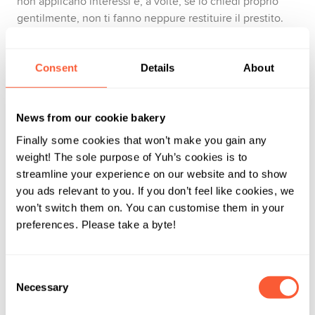
non applicano interessi e, a volte, se lo chiedi proprio
gentilmente, non ti fanno neppure restituire il prestito.
Consent
Details
About
Regola #3: Prima il dovere, poi il piacere
Anche se il tuo motto non è «Prada o nada», dovresti
News from our cookie bakery
comunque tenere a mente che è importante e sensato
dare un ordine di priorità alle tue spese. Ricorda,
Finally some cookies that won’t make you gain any
soprattutto, che sei un organismo che trasforma la
weight! The sole purpose of Yuh’s cookies is to
materia in energia – che cosa significa questo? Che il
streamline your experience on our website and to show
cibo dovrebbe essere in cima alla lista delle tue priorità!
you ads relevant to you. If you don’t feel like cookies, we
won’t switch them on. You can customise them in your
Gli inverni, in Svizzera, sono relativamente freddi, e il
preferences. Please take a byte!
campeggio non è una soluzione praticabile neppure in
estate, perciò al secondo posto sulla tua lista dovrebbe
esserci l’alloggio, con luce, acqua e riscaldamento.
Consent
Necessary
Selection
I tappeti volanti esistono soltanto nelle favole, e se
fossimo in te non conteremmo sul teletrasporto come