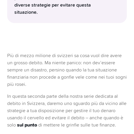
diverse strategie per evitare questa
situazione.
Tieni traccia del tuo budget.
Farlo ti aiuta ad
avere una visione d’insieme delle tue finanze.
Appena vedrai nero su bianco quanti soldi ti
arrivano a fine mese e per cosa li spendi, avrai
Più di mezzo milione di svizzeri sa cosa vuol dire avere
finalmente le idee chiare. E così, imparerai a
un grosso debito. Ma niente panico: non dev’essere
quali uscite dare la priorità e quali invece
sempre un disastro, persino quando la tua situazione
potresti tagliare.
Fai attenzione ai lupi finanziari travestiti da
finanziaria non procede a gonfie vele come nei tuoi sogni
agnelli:
più rosei.
con prestiti a interessi zero e occasioni
«compra ora, paga dopo», piccole sviste
In questa seconda parte della nostra serie dedicata al
possono avere conseguenze enormi per il
debito in Svizzera, daremo uno sguardo più da vicino alle
saldo del tuo conto.
strategie a tua disposizione per gestire il tuo denaro
Continua a leggere e impara le 7 regole d’oro
usando il cervello ed evitare il debito – anche quando è
prevenzione del debito in Svizzera.
della
sul punto
solo
di mettere le grinfie sulle tue finanze.