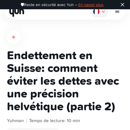
🛡️Reste en sécurité avec Yuh –
En savoir plus
Endettement en
Comment ça marche?
Suisse: comment
éviter les dettes avec
Payer
une précision
Épargner
helvétique (partie 2)
Investir
Yuhman
Temps de lecture: 10 min