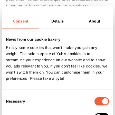
grand-mère, ton grand-père ou tes parents sont
généralement sans intérêts – et parfois, si tu leur
demandes gentiment, tu n’as même pas besoin de les
Consent
Details
About
rembourser du tout.
News from our cookie bakery
Règle n°3:
Prioriser l’essentiel pour atteindre le
Finally some cookies that won’t make you gain any
7ème ciel
weight! The sole purpose of Yuh’s cookies is to
streamline your experience on our website and to show
Même si ta devise n’est pas «Prada ou nada», il est
you ads relevant to you. If you don’t feel like cookies, we
important et raisonnable de définir des priorités dans tes
won’t switch them on. You can customise them in your
dépenses. Souviens-toi qu’avant tout, nous sommes des
preferences. Please take a byte!
êtres vivants qui transforment la nourriture en énergie.
Qu’est-ce que cela signifie concrètement? Que la
nourriture doit être ta priorité absolue! En Suisse, les
Consent
hivers sont relativement froids et le camping n’est pas
Necessary
Selection
vraiment une option, même en été: ta prochaine priorité
doit donc être le logement, y compris l’électricité, l’eau