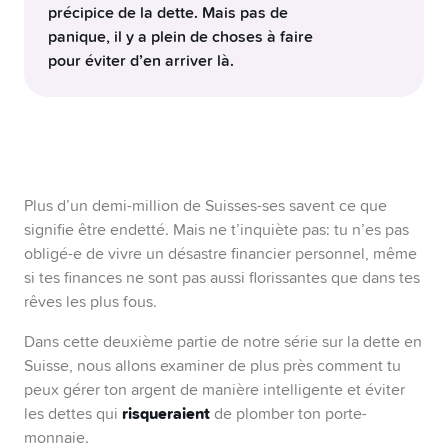
précipice de la dette. Mais pas de
panique, il y a plein de choses à faire
pour éviter d’en arriver là.
Commence par établir un budget.
Ce sera ton
meilleur allié pour garder le contrôle sur tes
finances. Connaître exactement tes entrées et
tes sorties d’argent chaque mois t’aidera à y
Plus d’un demi-million de Suisses-ses savent ce que
voir plus clair et à fixer des priorités pour tes
signifie être endetté. Mais ne t’inquiète pas: tu n’es pas
dépenses.
Méfie-toi du loup (financier) déguisé en
obligé-e de vivre un désastre financier personnel, même
agneau:
si tes finances ne sont pas aussi florissantes que dans tes
les prêts à taux zéro ou les offres
rêves les plus fous.
«Achetez maintenant et payez plus tard»
peuvent te réserver de mauvaises surprises.
Dans cette deuxième partie de notre série sur la dette en
Fais attention aux détails, au risque de voir le
Suisse, nous allons examiner de plus près comment tu
solde de ton compte plonger.
peux gérer ton argent de manière intelligente et éviter
Continue à lire cet article afin de découvrir les
risqueraient
les dettes qui
de plomber ton porte-
éviter l’endettement en
7 règles d’or pour
monnaie.
Suisse
.