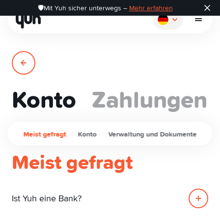
🛡️Mit Yuh sicher unterwegs –
Mehr erfahren
Konto
Zahlungen
So funktioniert's
Zahlen
Meist gefragt
Konto
Verwaltung und Dokumente
Meist gefragt
Sparen
Investieren
Ist Yuh eine Bank?